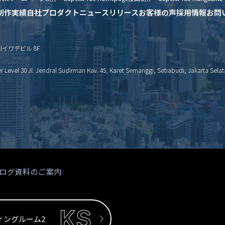
制作実績
自社プロダクト
ニュースリリース
お客様の声
採用情報
お問
新川イワデビル 8F
Level 30 Jl. Jendral Sudirman Kav. 45, Karet Semanggi, Setiabudi, Jakarta Selat
ログ
資料のご案内
ィングルーム2