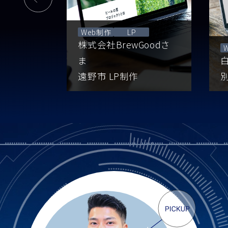
Web制作
LP
株式会社BrewGoodさ
ま
遠野市 LP制作
別