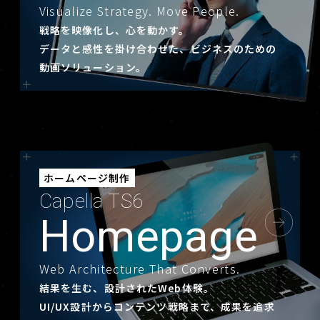
Visualize Strategy. Move People.
戦略を映像化し、心を動かす。
データと感性を掛け合わせた、ビジネスのための
動画ソリューション。
ホームページ制作
Capella TS6
Homepage
Web Architecture That Converts.
結果を生む、設計されたWeb体験。
UI/UX設計からコンテンツ戦略まで、成果を追求