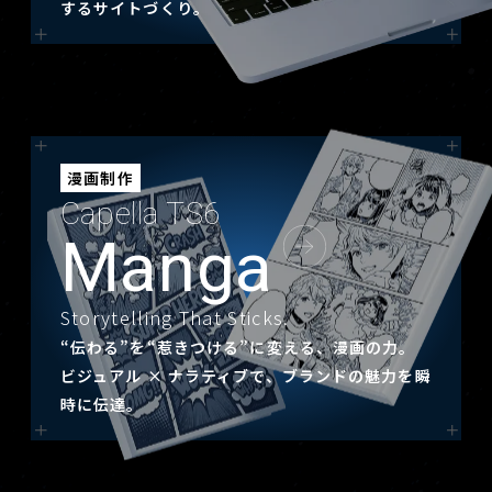
するサイトづくり。
漫画制作
Capella TS6
Manga
Storytelling That Sticks.
“伝わる”を“惹きつける”に変える、漫画の力。
ビジュアル × ナラティブで、ブランドの魅力を瞬
時に伝達。