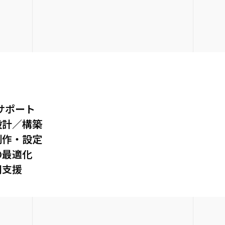
サポート
設計／構築
制作・設定
の最適化
用支援