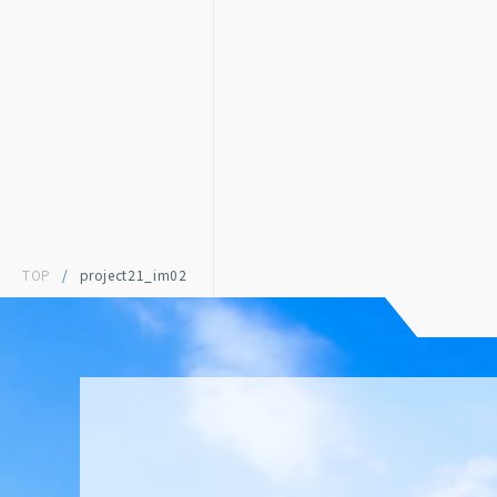
TOP
/
project21_im02