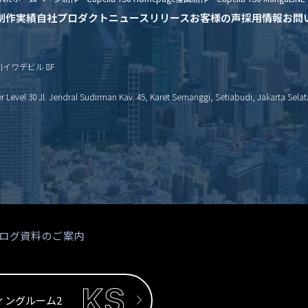
制作実績
自社プロダクト
ニュースリリース
お客様の声
採用情報
お問
新川イワデビル 8F
Level 30 Jl. Jendral Sudirman Kav. 45, Karet Semanggi, Setiabudi, Jakarta Selat
ログ
資料のご案内
ィングルーム2