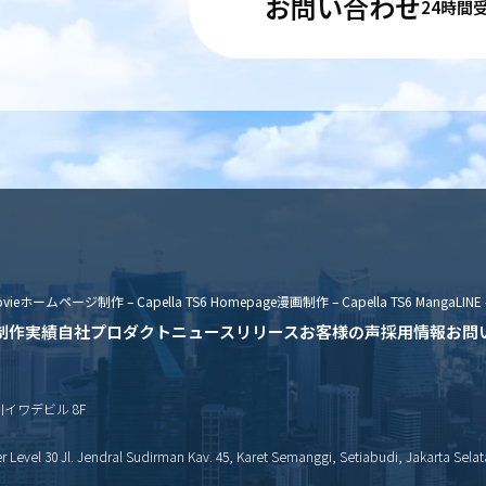
お問い合わせ
24時間
vie
ホームページ制作 – Capella TS6 Homepage
漫画制作 – Capella TS6 Manga
LINE 
制作実績
自社プロダクト
ニュースリリース
お客様の声
採用情報
お問
新川イワデビル 8F
Level 30 Jl. Jendral Sudirman Kav. 45, Karet Semanggi, Setiabudi, Jakarta Selat