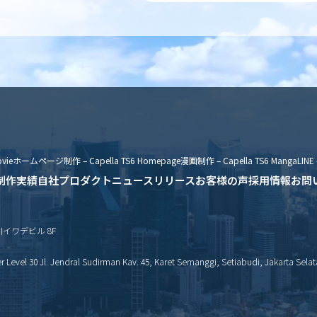
vie
ホームページ制作 – Capella TS6 Homepage
漫画制作 – Capella TS6 Manga
LINE 
制作実績
自社プロダクト
ニュースリリース
お客様の声
採用情報
お問
新川イワデビル 8F
Level 30 Jl. Jendral Sudirman Kav. 45, Karet Semanggi, Setiabudi, Jakarta Selat